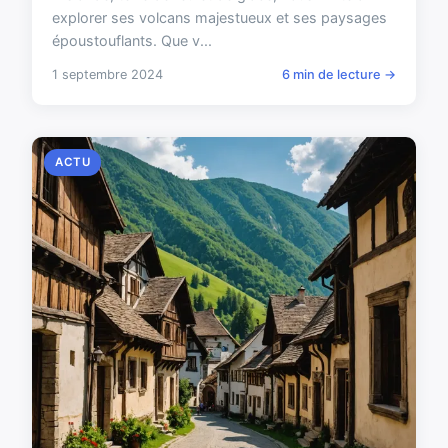
explorer ses volcans majestueux et ses paysages
époustouflants. Que v...
1 septembre 2024
6 min de lecture →
ACTU