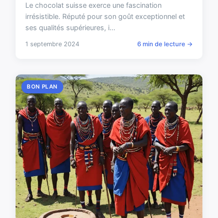
Le chocolat suisse exerce une fascination
irrésistible. Réputé pour son goût exceptionnel et
ses qualités supérieures, i...
1 septembre 2024
6 min de lecture →
BON PLAN