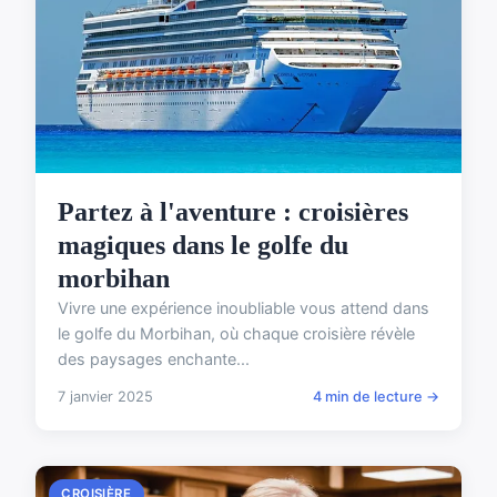
Partez à l'aventure : croisières
magiques dans le golfe du
morbihan
Vivre une expérience inoubliable vous attend dans
le golfe du Morbihan, où chaque croisière révèle
des paysages enchante...
7 janvier 2025
4 min de lecture →
CROISIÈRE