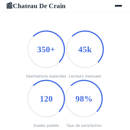
Chateau De Crain
📰
350+
45k
Destinations explorées
Lecteurs mensuels
120
98%
Guides publiés
Taux de satisfaction