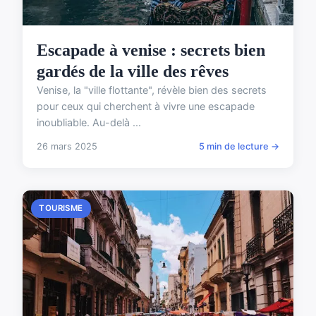
Escapade à venise : secrets bien
gardés de la ville des rêves
Venise, la "ville flottante", révèle bien des secrets
pour ceux qui cherchent à vivre une escapade
inoubliable. Au-delà ...
26 mars 2025
5 min de lecture →
TOURISME