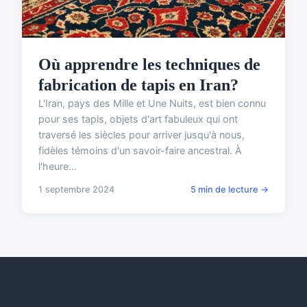
Où apprendre les techniques de
fabrication de tapis en Iran?
L'Iran, pays des Mille et Une Nuits, est bien connu
pour ses tapis, objets d'art fabuleux qui ont
traversé les siècles pour arriver jusqu'à nous,
fidèles témoins d'un savoir-faire ancestral. À
l'heure...
1 septembre 2024
5 min de lecture →