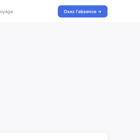
oyage
Osez l'absence →