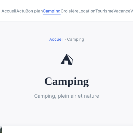
Accueil
Actu
Bon plan
Camping
Croisière
Location
Tourisme
Vacance
V
Accueil
› Camping
⛺
Camping
Camping, plein air et nature