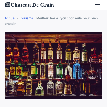
Chateau De Crain
📰
Accueil
›
Tourisme
›
Meilleur bar à Lyon : conseils pour bien
choisir