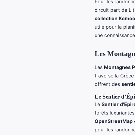
Pour les randonn
circuit part de L
collection Komoo
utile pour la pla
une connaissance
Les Montagne
Les
Montagnes P
traverse la Grèce
offrent des
senti
Le Sentier d’Ép
Le
Sentier d’Épir
forêts luxuriantes
OpenStreetMap
pour les randonn