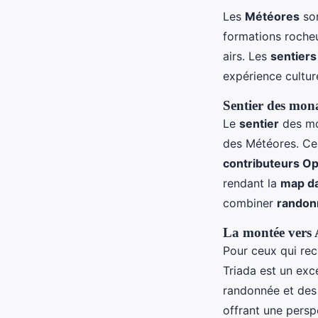
Les
Météores
son
formations rocheu
airs. Les
sentiers
expérience cultur
Sentier des mona
Le
sentier
des mon
des Météores. Ce 
contributeurs O
rendant la
map d
combiner
randon
La montée vers A
Pour ceux qui re
Triada est un exc
randonnée et de
offrant une persp