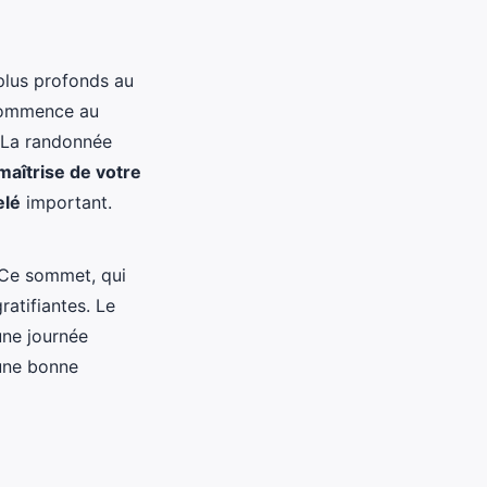
 plus profonds au
commence au
. La randonnée
maîtrise de votre
elé
important.
 Ce sommet, qui
atifiantes. Le
une journée
une bonne