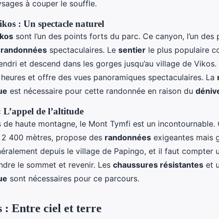
ysages à couper le souffle.
kos : Un spectacle naturel
ikos
sont l’un des points forts du parc. Ce canyon, l’un des
s
randonnées
spectaculaires. Le
sentier
le plus populaire 
ndri et descend dans les gorges jusqu’au village de Vikos
 heures et offre des vues panoramiques spectaculaires. La
ue
est nécessaire pour cette randonnée en raison du
déniv
L’appel de l’altitude
s de haute montagne, le Mont Tymfi est un incontournable.
e 2 400 mètres, propose des
randonnées
exigeantes mais gr
néralement depuis le village de Papingo, et il faut compter 
indre le sommet et revenir. Les
chaussures résistantes
et 
ue
sont nécessaires pour ce parcours.
: Entre ciel et terre