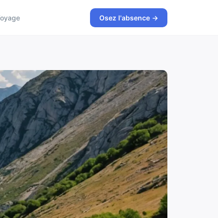
oyage
Osez l'absence →