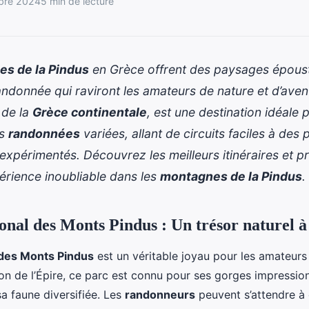
bre 2024
5 min de lecture
s de la Pindus
en Grèce offrent des paysages époust
andonnée qui raviront les amateurs de nature et d’aven
 de la
Grèce continentale
, est une destination idéale 
es
randonnées
variées, allant de circuits faciles à des
xpérimentés. Découvrez les meilleurs itinéraires et 
érience inoubliable dans les
montagnes de la Pindus
.
onal des Monts Pindus : Un trésor naturel à
 des Monts Pindus
est un véritable joyau pour les amateur
ion de l’Épire, ce parc est connu pour ses gorges impressio
sa faune diversifiée. Les
randonneurs
peuvent s’attendre à 