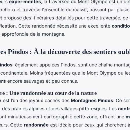
eurs
expérimentés
, la traversée du Mont Olympe est un déf
itochoro et traverse l’ensemble du massif, passant par plus
t
propose des itinéraires détaillés pour cette traversée, ce 
nification. Cette randonnée nécessite une excellente
conditi
 approfondie de la montagne.
s Pindos : À la découverte des sentiers oubl
indos
, également appelées Pindos, sont une chaîne monta
 continentale. Moins fréquentées que le Mont Olympe ou les
ers
encore sauvages et peu connus.
ire : Une randonnée au cœur de la nature
e
est l’un des joyaux cachés des
Montagnes Pindos
. Ce se
, des prairies alpines et des villages pittoresques. Les
cont
ont minutieusement cartographié cette zone, offrant une
m
eurs. Cette
randonnée
est idéale pour ceux qui cherchent à