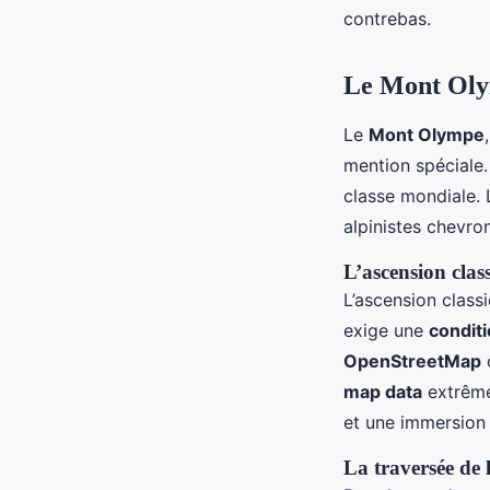
contrebas.
Le Mont Olym
Le
Mont Olympe
mention spéciale
classe mondiale.
alpinistes chevro
L’ascension clas
L’ascension clas
exige une
condit
OpenStreetMap
o
map data
extrême
et une immersion 
La traversée de 