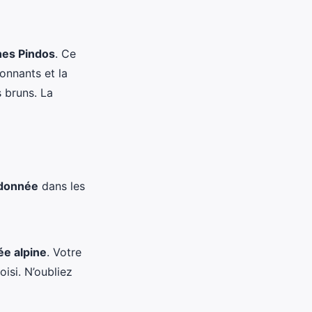
es Pindos
. Ce
onnants et la
 bruns. La
donnée
dans les
e alpine
. Votre
isi. N’oubliez