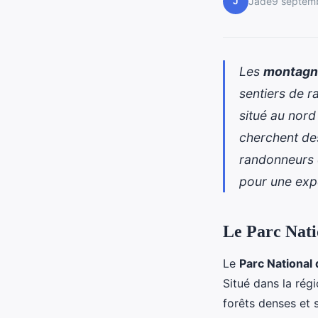
J
Jade
9 septem
Les
montagne
sentiers de r
situé au nord
cherchent d
randonneurs e
pour une exp
Le Parc Nati
Le
Parc National
Situé dans la rég
forêts denses et 