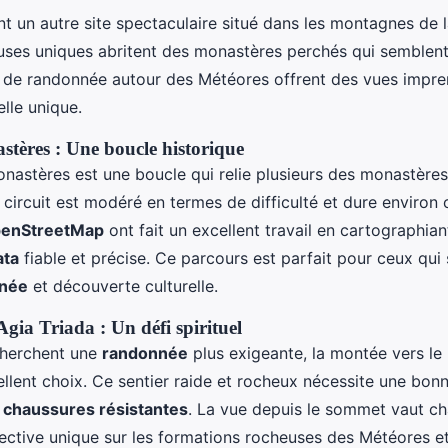
t un autre site spectaculaire situé dans les montagnes de 
ses uniques abritent des monastères perchés qui semblent 
de randonnée autour des Météores offrent des vues impre
elle unique.
stères : Une boucle historique
astères est une boucle qui relie plusieurs des monastères 
circuit est modéré en termes de difficulté et dure environ 
penStreetMap
ont fait un excellent travail en cartographian
ata
fiable et précise. Ce parcours est parfait pour ceux qui
née
et découverte culturelle.
gia Triada : Un défi spirituel
cherchent une
randonnée
plus exigeante, la montée vers le
ellent choix. Ce sentier raide et rocheux nécessite une bon
s
chaussures résistantes
. La vue depuis le sommet vaut ch
ective unique sur les formations rocheuses des Météores et