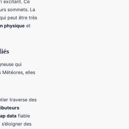
i excitant. Ce
ieurs sommets. La
qui peut être très
on physique
et
iés
gneuse qui
 Météores, elles
ntier traverse des
ributeurs
ap data
fiable
 s’éloigner des