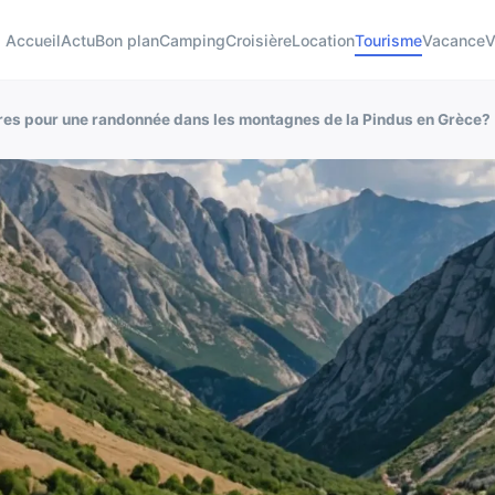
Accueil
Actu
Bon plan
Camping
Croisière
Location
Tourisme
Vacance
V
aires pour une randonnée dans les montagnes de la Pindus en Grèce?